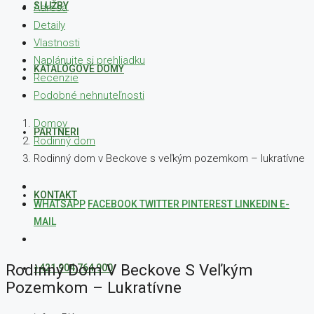
SLUŽBY
Adresa
Detaily
Vlastnosti
Naplánujte si prehliadku
KATALÓGOVÉ DOMY
Recenzie
Podobné nehnuteľnosti
Domov
PARTNERI
Rodinný dom
Rodinný dom v Beckove s veľkým pozemkom – lukratívne
KONTAKT
WHATSAPP
FACEBOOK
TWITTER
PINTEREST
LINKEDIN
E-
MAIL
Rodinný Dom V Beckove S Veľkým
+421 904 764 900
Pozemkom – Lukratívne