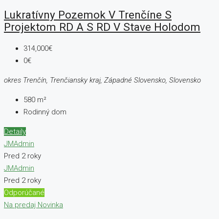
Lukratívny Pozemok V Trenčíne S
Projektom RD A S RD V Stave Holodom
314,000€
0€
okres Trenčín, Trenčiansky kraj, Západné Slovensko, Slovensko
580
m²
Rodinný dom
Detaily
JMAdmin
Pred 2 roky
JMAdmin
Pred 2 roky
Odporúčané
Na predaj
Novinka