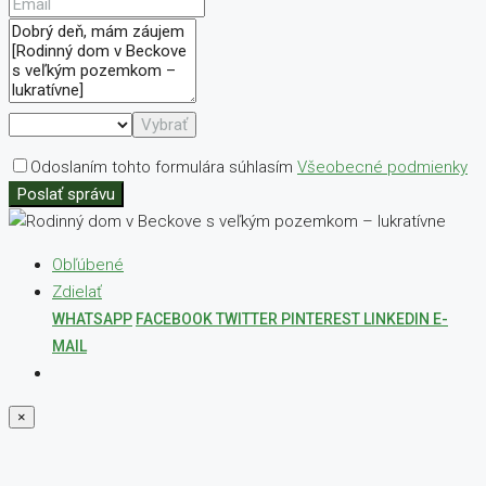
Vybrať
Odoslaním tohto formulára súhlasím
Všeobecné podmienky
Poslať správu
Obľúbené
Zdielať
WHATSAPP
FACEBOOK
TWITTER
PINTEREST
LINKEDIN
E-
MAIL
×