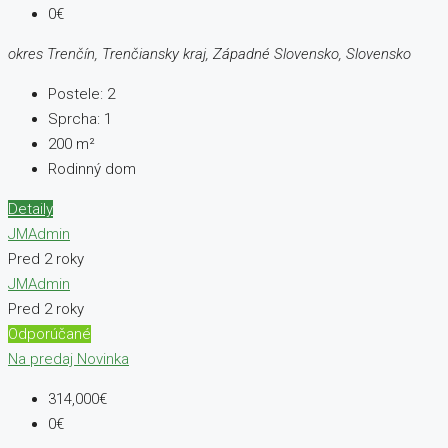
0€
okres Trenčín, Trenčiansky kraj, Západné Slovensko, Slovensko
Postele:
2
Sprcha:
1
200
m²
Rodinný dom
Detaily
JMAdmin
Pred 2 roky
JMAdmin
Pred 2 roky
Odporúčané
Na predaj
Novinka
314,000€
0€