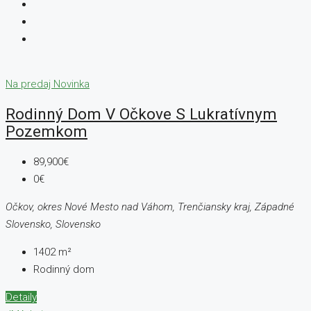
Na predaj
Novinka
Rodinný Dom V Očkove S Lukratívnym
Pozemkom
89,900€
0€
Očkov, okres Nové Mesto nad Váhom, Trenčiansky kraj, Západné
Slovensko, Slovensko
1402
m²
Rodinný dom
Detaily