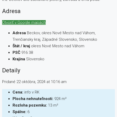
Adresa
Otvoriť v Google mapách
Adresa
Beckov, okres Nové Mesto nad Váhom,
Trenčiansky kraj, Západné Slovensko, Slovensko
Štát / kraj
okres Nové Mesto nad Váhom
PSČ
916 38
Krajina
Slovensko
Detaily
Pridané 22 októbra, 2024 at 10:16 am
Cena:
info v RK
Plocha nehnuteľnosti:
924 m²
Rozloha pozemku:
13 m²
Spálne:
6