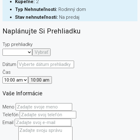
Kúpeľne:
2
Typ Nehnuteľnosti:
Rodinný dom
Stav nehnuteľnosti:
Na predaj
Naplánujte Si Prehliadku
Typ prehliadky
Vybrať
Dátum
Čas
10:00 am
Vaše Informácie
Meno
Telefón
Email