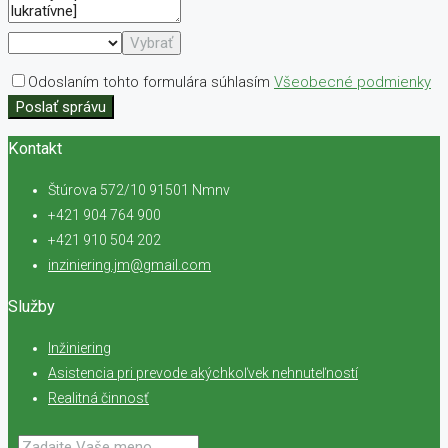
Vybrať
Odoslaním tohto formulára súhlasím
Všeobecné podmienky
Poslať správu
Kontakt
Štúrova 572/10 91501 Nmnv
+421 904 764 900
+421 910 504 202
inziniering.jm@gmail.com
Služby
Inžiniering
Asistencia pri prevode akýchkoľvek nehnuteľností
Realitná činnosť