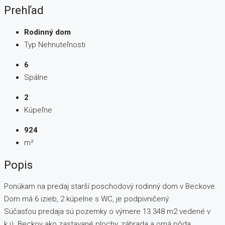
Prehľad
Rodinný dom
Typ Nehnuteľnosti
6
Spálne
2
Kúpeľne
924
m²
Popis
Ponúkam na predaj starší poschodový rodinný dom v Beckove.
Dom má 6 izieb, 2 kúpelne s WC, je podpivničený.
Súčasťou predaja sú pozemky o výmere 13 348 m2 vedené v
k.ú. Beckov ako zastavané plochy, záhrada a orná pôda.