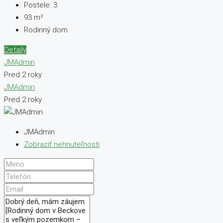
Postele:
3
93
m²
Rodinný dom
Detaily
JMAdmin
Pred 2 roky
JMAdmin
Pred 2 roky
JMAdmin
Zobraziť nehnuteľnosti