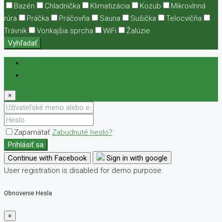
Bazén
Chladnička
Klimatizácia
Kozub
Mikrovlnná
rúra
Práčka
Práčovňa
Sauna
Sušička
Telocvičňa
Trávnik
Vonkajšia sprcha
WiFi
Žalúzie
Vyhľadať
Prihlásiť sa
Registrovať sa
×
Zapamätať
Zabudnuté heslo?
Prihlásiť sa
Continue with Facebook
Sign in with google
User registration is disabled for demo purpose.
Obnovenie Hesla
×