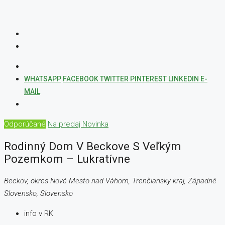
WHATSAPP
FACEBOOK
TWITTER
PINTEREST
LINKEDIN
E-
MAIL
Odporúčané
Na predaj
Novinka
Rodinný Dom V Beckove S Veľkým
Pozemkom – Lukratívne
Beckov, okres Nové Mesto nad Váhom, Trenčiansky kraj, Západné
Slovensko, Slovensko
info v RK