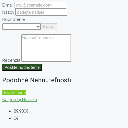
E-mail
Názov
Hodnotenie
Vybrať
Recenzia
Pošlite hodnotenie
Podobné Nehnuteľnosti
Odporúčané
Na predaj
Novinka
89,900€
0€