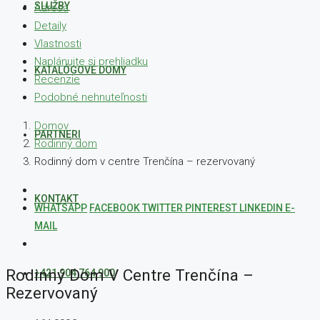
SLUŽBY
Adresa
Detaily
Vlastnosti
Naplánujte si prehliadku
KATALÓGOVÉ DOMY
Recenzie
Podobné nehnuteľnosti
Domov
PARTNERI
Rodinný dom
Rodinný dom v centre Trenčína – rezervovaný
KONTAKT
WHATSAPP
FACEBOOK
TWITTER
PINTEREST
LINKEDIN
E-
MAIL
Rodinný Dom V Centre Trenčína –
+421 904 764 900
Rezervovaný