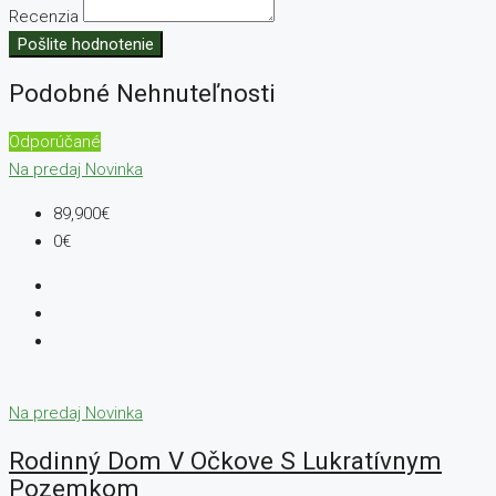
Recenzia
Pošlite hodnotenie
Podobné Nehnuteľnosti
Odporúčané
Na predaj
Novinka
89,900€
0€
Na predaj
Novinka
Rodinný Dom V Očkove S Lukratívnym
Pozemkom