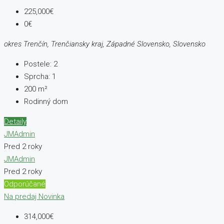
225,000€
0€
okres Trenčín, Trenčiansky kraj, Západné Slovensko, Slovensko
Postele:
2
Sprcha:
1
200
m²
Rodinný dom
Detaily
JMAdmin
Pred 2 roky
JMAdmin
Pred 2 roky
Odporúčané
Na predaj
Novinka
314,000€