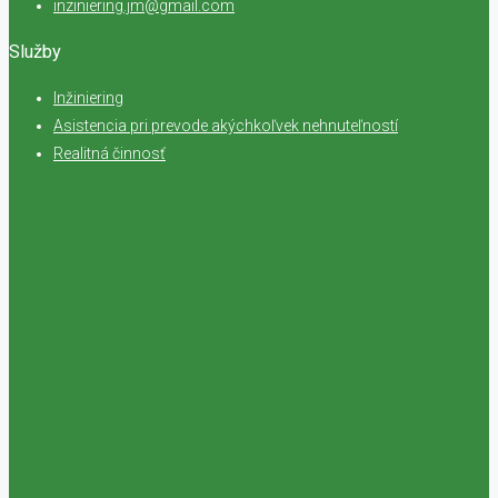
inziniering.jm@gmail.com
Služby
Inžiniering
Asistencia pri prevode akýchkoľvek nehnuteľností
Realitná činnosť