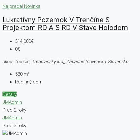
Na predaj
Novinka
Lukratívny Pozemok V Trenčíne S
Projektom RD A S RD V Stave Holodom
314,000€
0€
okres Trenčín, Trenčiansky kraj, Západné Slovensko, Slovensko
580
m²
Rodinný dom
Detaily
JMAdmin
Pred 2 roky
JMAdmin
Pred 2 roky