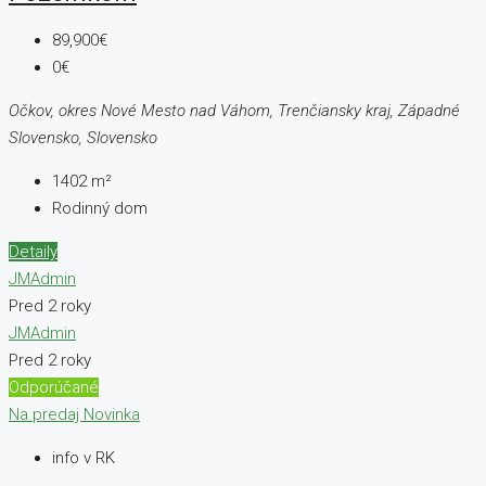
89,900€
0€
Očkov, okres Nové Mesto nad Váhom, Trenčiansky kraj, Západné
Slovensko, Slovensko
1402
m²
Rodinný dom
Detaily
JMAdmin
Pred 2 roky
JMAdmin
Pred 2 roky
Odporúčané
Na predaj
Novinka
info v RK