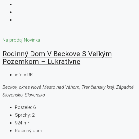
Na predaj
Novinka
Rodinný Dom V Beckove S Veľkým
Pozemkom – Lukratívne
info v RK
Beckov, okres Nové Mesto nad Váhom, Trenčiansky kraj, Západné
Slovensko, Slovensko
Postele:
6
Sprchy:
2
924
m²
Rodinný dom