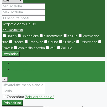
Rozpätie ceny
Od
Do
Iné vlastnosti
Bazén
Chladnička
Klimatizácia
Kozub
Mikrovlnná
rúra
Práčka
Práčovňa
Sauna
Sušička
Telocvičňa
Trávnik
Vonkajšia sprcha
WiFi
Žalúzie
Vyhľadať
Prihlásiť sa
Registrovať sa
×
Zapamätať
Zabudnuté heslo?
Prihlásiť sa