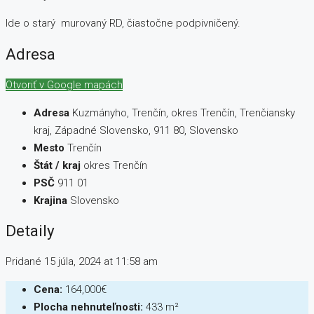
Ide o starý murovaný RD, čiastočne podpivničený.
Adresa
Otvoriť v Google mapách
Adresa
Kuzmányho, Trenčín, okres Trenčín, Trenčiansky
kraj, Západné Slovensko, 911 80, Slovensko
Mesto
Trenčín
Štát / kraj
okres Trenčín
PSČ
911 01
Krajina
Slovensko
Detaily
Pridané 15 júla, 2024 at 11:58 am
Cena:
164,000€
Plocha nehnuteľnosti:
433 m²