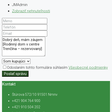
JMAdmin
Zobraziť nehnuteľnosti
Odoslaním tohto formulára súhlasím
Všeobecné podmienky
Poslať správu
Kontakt
Štúrova 572/10 91501 Nmnv
+421 904 764 900
+421 910 504 202