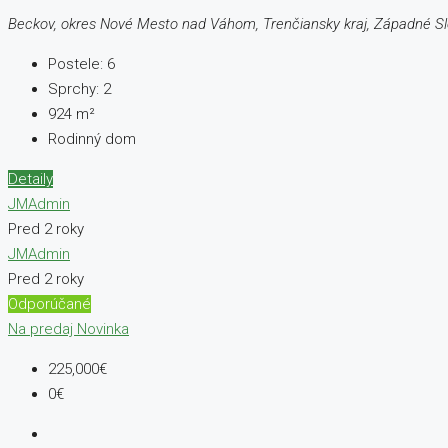
Beckov, okres Nové Mesto nad Váhom, Trenčiansky kraj, Západné S
Postele:
6
Sprchy:
2
924
m²
Rodinný dom
Detaily
JMAdmin
Pred 2 roky
JMAdmin
Pred 2 roky
Odporúčané
Na predaj
Novinka
225,000€
0€