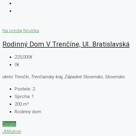
Na predaj
Novinka
Rodinný Dom V Trenčíne, Ul. Bratislavská
225,000€
0€
okres Trenčín, Trenčiansky kraj, Západné Slovensko, Slovensko
Postele:
2
Sprcha:
1
200
m²
Rodinný dom
Detaily
JMAdmin