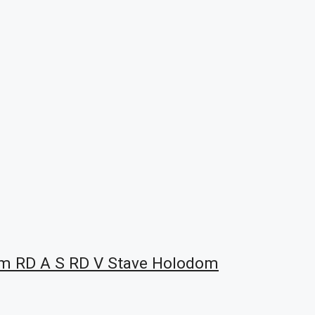
om RD A S RD V Stave Holodom