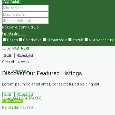
Vyhľadať
SLUŽBY
KATALÓGOVÉ DOMY
Rozpätie ceny
Od
Do
Iné vlastnosti
Bazén
Chladnička
Klimatizácia
Kozub
Mikrovlnná rúra
PARTNERI
Späť
Následující
Celá obrazovka
KONTAKT
Discover Our Featured Listings
Lorem ipsum dolor sit amet, consectetur adipisicing elit
Späť
Následující
+421 904 764 900
Odporúčané
Na predaj
Novinka