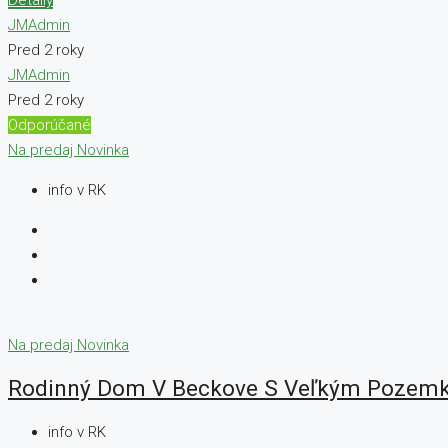
JMAdmin
Pred 2 roky
JMAdmin
Pred 2 roky
Odporúčané
Na predaj
Novinka
info v RK
Na predaj
Novinka
Rodinný Dom V Beckove S Veľkým Pozemk
info v RK