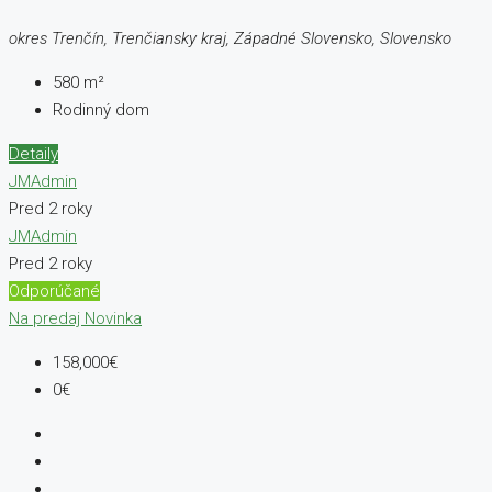
okres Trenčín, Trenčiansky kraj, Západné Slovensko, Slovensko
580
m²
Rodinný dom
Detaily
JMAdmin
Pred 2 roky
JMAdmin
Pred 2 roky
Odporúčané
Na predaj
Novinka
158,000€
0€