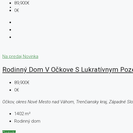
89,900€
0€
Na predaj
Novinka
Rodinný Dom V Očkove S Lukratívnym P
89,900€
0€
Očkov, okres Nové Mesto nad Váhom, Trenčiansky kraj, Západné Sl
1402
m²
Rodinný dom
Detaily