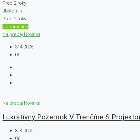
Pred 2 roky
JMAdmin
Pred 2 roky
Odporúčané
Na predaj
Novinka
314,000€
0€
Na predaj
Novinka
Lukratívny Pozemok V Trenčíne S Projekt
314,000€
0€